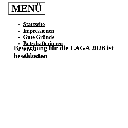
Zum
MENÜ
Inhalt
springen
Startseite
Impressionen
Gute Gründe
Botschafterinnen
Bewerbung für die LAGA 2026 ist
Presse
beschlossen
Aktuelles